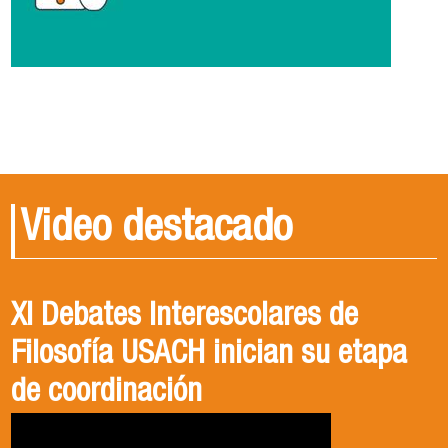
Video destacado
XI Debates Interescolares de
Filosofía USACH inician su etapa
de coordinación