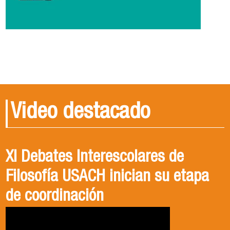
Video destacado
XI Debates Interescolares de
Filosofía USACH inician su etapa
de coordinación