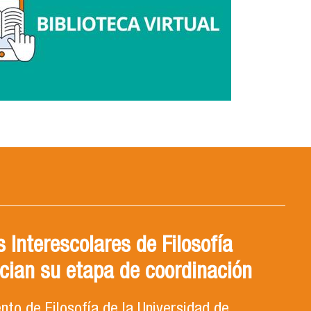
 Interescolares de Filosofía
cian su etapa de coordinación
to de Filosofía de la Universidad de